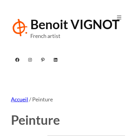
Aller
au
Benoit VIGNOT
contenu
French artist
Facebook
Instagram
Pinterest
LinkedIn
Accueil
/ Peinture
Peinture