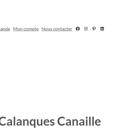
Facebook
Instagram
Pinterest
LinkedIn
mande
Mon compte
Nous contacter
Calanques Canaille