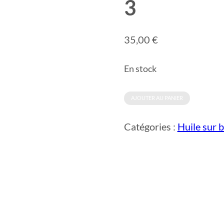
3
35,00
€
En stock
quantité
AJOUTER AU PANIER
de
Catégories :
Huile sur b
Miniature
Calanques
Canaille
3