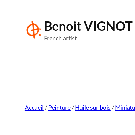
Aller
au
Benoit VIGNOT
contenu
French artist
Accueil
/
Peinture
/
Huile sur bois
/
Miniatu