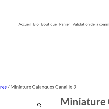
Accueil
Bio
Boutique
Panier
Validation de la com
res
/ Miniature Calanques Canaille 3
Miniature 