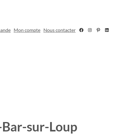
Facebook
Instagram
Pinterest
LinkedIn
mande
Mon compte
Nous contacter
-Bar-sur-Loup