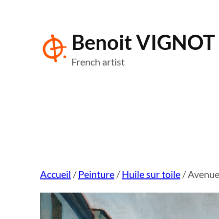
Aller
au
Benoit VIGNOT
contenu
French artist
Accueil
/
Peinture
/
Huile sur toile
/ Avenue