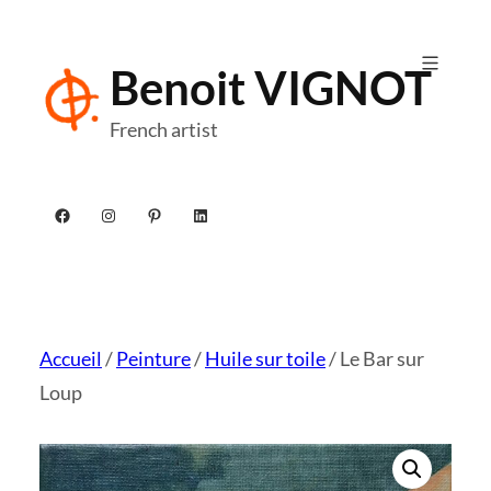
Aller
au
Benoit VIGNOT
contenu
French artist
Facebook
Instagram
Pinterest
LinkedIn
Accueil
/
Peinture
/
Huile sur toile
/ Le Bar sur
Loup