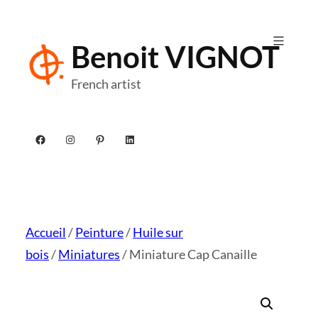
Aller
au
Benoit VIGNOT
contenu
French artist
Facebook
Instagram
Pinterest
LinkedIn
Accueil
/
Peinture
/
Huile sur
bois
/
Miniatures
/ Miniature Cap Canaille