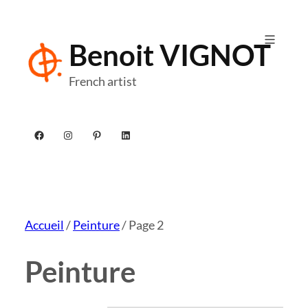
Aller
au
Benoit VIGNOT
contenu
French artist
Facebook
Instagram
Pinterest
LinkedIn
Accueil
/
Peinture
/ Page 2
Peinture