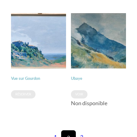
Vue sur Gourdon
Ubaye
RÉSERVER
VOIR
Non disponible
←
1
3
→