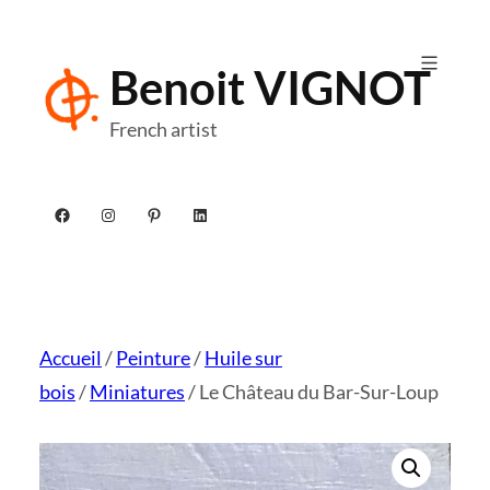
Aller
au
Benoit VIGNOT
contenu
French artist
Facebook
Instagram
Pinterest
LinkedIn
Accueil
/
Peinture
/
Huile sur
bois
/
Miniatures
/ Le Château du Bar-Sur-Loup