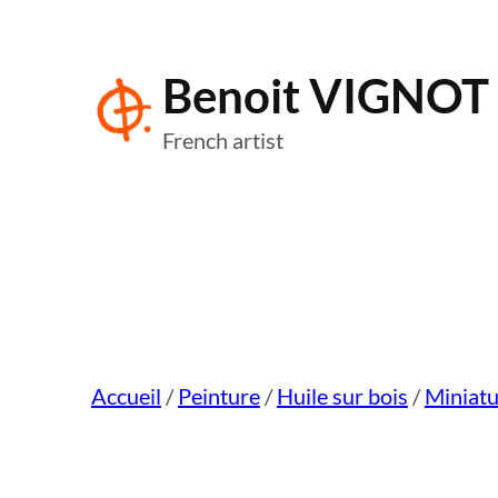
Aller
au
Benoit VIGNOT
contenu
French artist
Accueil
/
Peinture
/
Huile sur bois
/
Miniatu