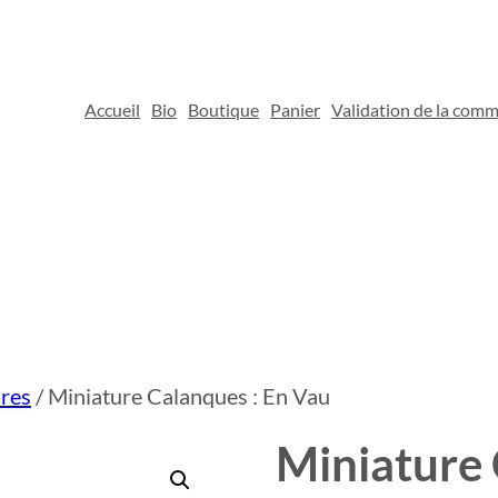
Accueil
Bio
Boutique
Panier
Validation de la com
res
/ Miniature Calanques : En Vau
Miniature 