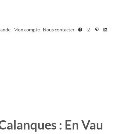
Facebook
Instagram
Pinterest
LinkedIn
mande
Mon compte
Nous contacter
Calanques : En Vau