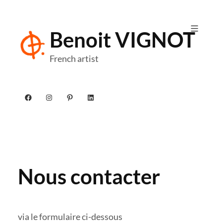
Aller
au
Benoit VIGNOT
contenu
French artist
Facebook
Instagram
Pinterest
LinkedIn
Nous contacter
via le formulaire ci-dessous