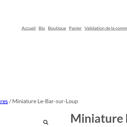
Accueil
Bio
Boutique
Panier
Validation de la com
res
/ Miniature Le-Bar-sur-Loup
Miniature 