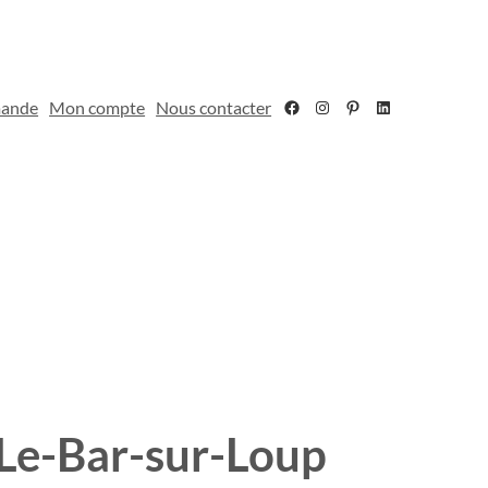
Facebook
Instagram
Pinterest
LinkedIn
mande
Mon compte
Nous contacter
Le-Bar-sur-Loup