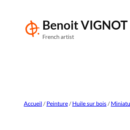
Aller
au
Benoit VIGNOT
contenu
French artist
Accueil
/
Peinture
/
Huile sur bois
/
Miniatu