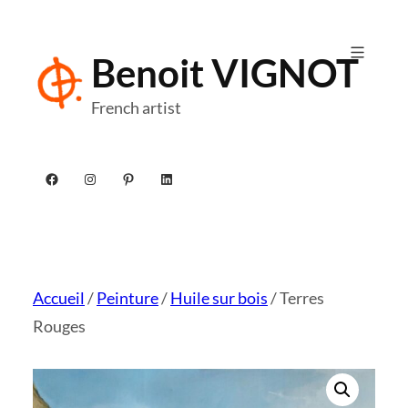
Aller
au
Benoit VIGNOT
contenu
French artist
Facebook
Instagram
Pinterest
LinkedIn
Accueil
/
Peinture
/
Huile sur bois
/ Terres
Rouges