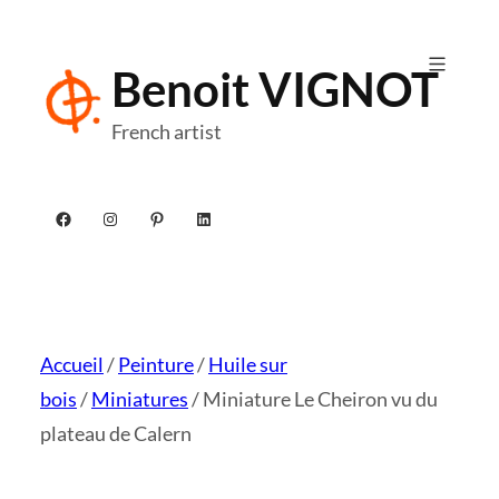
Aller
au
Benoit VIGNOT
contenu
French artist
Facebook
Instagram
Pinterest
LinkedIn
Accueil
/
Peinture
/
Huile sur
bois
/
Miniatures
/ Miniature Le Cheiron vu du
plateau de Calern