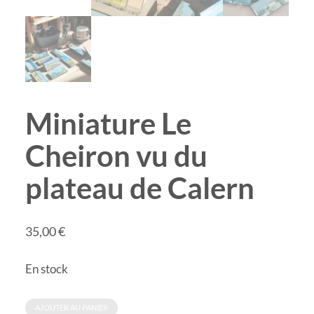
Miniature Le
Cheiron vu du
plateau de Calern
35,00
€
En stock
quantité
AJOUTER AU PANIER