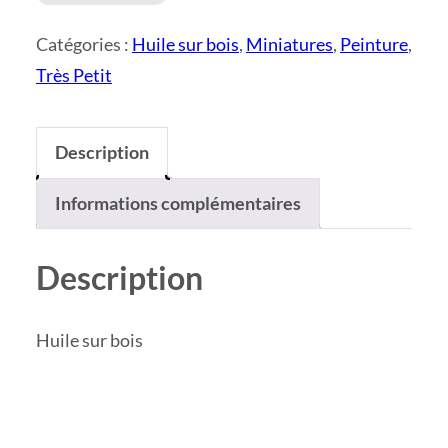
de
Catégories :
Huile sur bois
,
Miniatures
,
Peinture
,
Miniature
Très Petit
Le
Cheiron
vu
Description
du
Informations complémentaires
plateau
de
Calern
Description
Huile sur bois