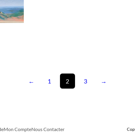
←
1
2
3
→
de
Mon Compte
Nous Contacter
Cop