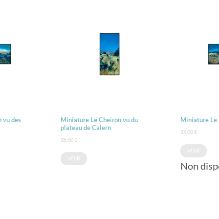
n vu des
Miniature Le Cheiron vu du
Miniature Le 
plateau de Calern
35,00
€
35,00
€
VOIR
VOIR
Non disp