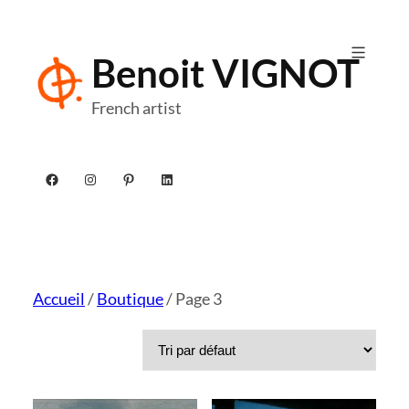
Aller
au
Benoit VIGNOT
contenu
French artist
Facebook
Instagram
Pinterest
LinkedIn
Accueil
/
Boutique
/ Page 3