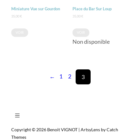
Miniature Vue sur Gourdon
Place du Bar Sur Loup
35,00
€
35,00
€
VOIR
VOIR
Non disponible
←
1
2
3
Copyright © 2026
Benoit VIGNOT
|
ArtsyLens by
Catch
Themes